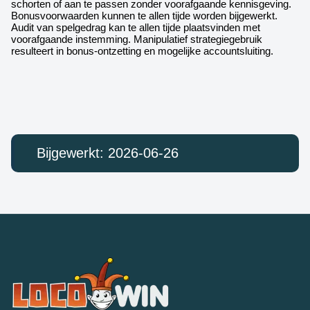
schorten of aan te passen zonder voorafgaande kennisgeving.
Bonusvoorwaarden kunnen te allen tijde worden bijgewerkt.
Audit van spelgedrag kan te allen tijde plaatsvinden met
voorafgaande instemming. Manipulatief strategiegebruik
resulteert in bonus-ontzetting en mogelijke accountsluiting.
Bijgewerkt: 2026-06-26