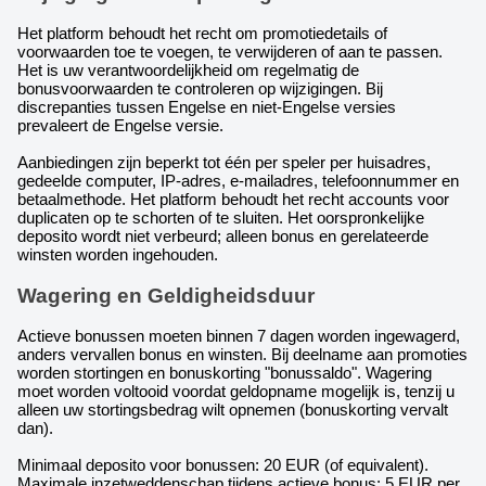
Het platform behoudt het recht om promotiedetails of
voorwaarden toe te voegen, te verwijderen of aan te passen.
Het is uw verantwoordelijkheid om regelmatig de
bonusvoorwaarden te controleren op wijzigingen. Bij
discrepanties tussen Engelse en niet-Engelse versies
prevaleert de Engelse versie.
Aanbiedingen zijn beperkt tot één per speler per huisadres,
gedeelde computer, IP-adres, e-mailadres, telefoonnummer en
betaalmethode. Het platform behoudt het recht accounts voor
duplicaten op te schorten of te sluiten. Het oorspronkelijke
deposito wordt niet verbeurd; alleen bonus en gerelateerde
winsten worden ingehouden.
Wagering en Geldigheidsduur
Actieve bonussen moeten binnen 7 dagen worden ingewagerd,
anders vervallen bonus en winsten. Bij deelname aan promoties
worden stortingen en bonuskorting "bonussaldo". Wagering
moet worden voltooid voordat geldopname mogelijk is, tenzij u
alleen uw stortingsbedrag wilt opnemen (bonuskorting vervalt
dan).
Minimaal deposito voor bonussen: 20 EUR (of equivalent).
Maximale inzetweddenschap tijdens actieve bonus: 5 EUR per