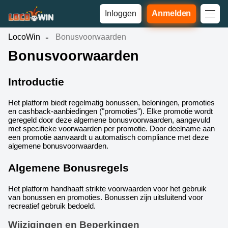
Inloggen
Anmelden
LocoWin
Bonusvoorwaarden
Bonusvoorwaarden
Introductie
Het platform biedt regelmatig bonussen, beloningen, promoties
en cashback-aanbiedingen ("promoties"). Elke promotie wordt
geregeld door deze algemene bonusvoorwaarden, aangevuld
met specifieke voorwaarden per promotie. Door deelname aan
een promotie aanvaardt u automatisch compliance met deze
algemene bonusvoorwaarden.
Algemene Bonusregels
Het platform handhaaft strikte voorwaarden voor het gebruik
van bonussen en promoties. Bonussen zijn uitsluitend voor
recreatief gebruik bedoeld.
Wijzigingen en Beperkingen